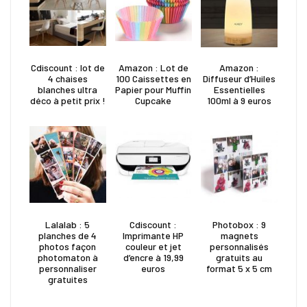
Cdiscount : lot de
Amazon : Lot de
Amazon :
4 chaises
100 Caissettes en
Diffuseur d’Huiles
blanches ultra
Papier pour Muffin
Essentielles
déco à petit prix !
Cupcake
100ml à 9 euros
Lalalab : 5
Cdiscount :
Photobox : 9
planches de 4
Imprimante HP
magnets
photos façon
couleur et jet
personnalisés
photomaton à
d’encre à 19,99
gratuits au
personnaliser
euros
format 5 x 5 cm
gratuites