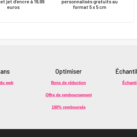
et jet d’encre à 19,99
personnalisés gratuits au
euros
format 5 x 5 cm
lans
Optimiser
É
chanti
 du web
Bons de réduction
Échanti
Offre de remboursement
100% remboursés