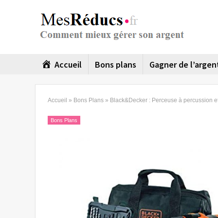
Accueil
Bons plans
Gagner de l’argen
Accueil
»
Bons Plans
»
Black&Decker : Perceuse à percussion e
Bons Plans