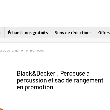
t
Échantillons gratuits
Bons de réductions
Offre
t sac de rangement en promotion
Black&Decker : Perceuse à
percussion et sac de rangement
en promotion