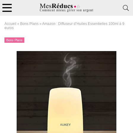
Accueil
»
Bons Plans
»
Amazon : Diffuseur d’Huiles Essentielles 100ml à 9
euros
Bons Plans