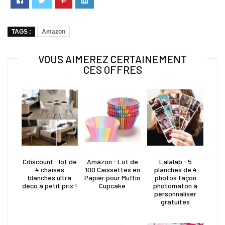
TAGS :
Amazon
VOUS AIMEREZ CERTAINEMENT
CES OFFRES
Cdiscount : lot de
Amazon : Lot de
Lalalab : 5
4 chaises
100 Caissettes en
planches de 4
blanches ultra
Papier pour Muffin
photos façon
déco à petit prix !
Cupcake
photomaton à
personnaliser
gratuites