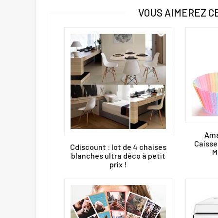
VOUS AIMEREZ C
Ama
Caisse
Cdiscount : lot de 4 chaises
M
blanches ultra déco à petit
prix !