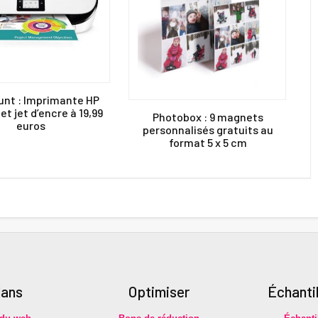
unt : Imprimante HP
et jet d’encre à 19,99
Photobox : 9 magnets
euros
personnalisés gratuits au
format 5 x 5 cm
lans
Optimiser
É
chanti