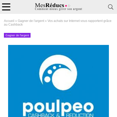
Accueil
»
Gagner de l'argent
»
Vos achats sur Internet vous rapportent grâce
au Cashback ​
Gagner de l'argent