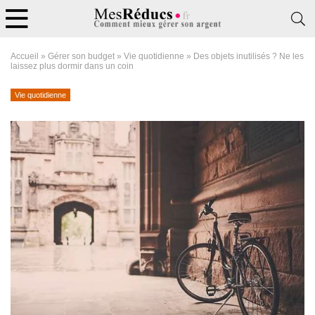
Accueil
»
Gérer son budget
»
Vie quotidienne
»
Des objets inutilisés ? Ne les
laissez plus dormir dans un coin
Vie quotidienne